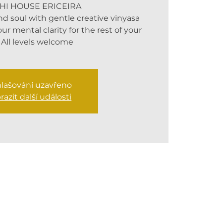
HI HOUSE ERICEIRA
d soul with gentle creative vinyasa
ur mental clarity for the rest of your
 All levels welcome
hlašování uzavřeno
razit další události