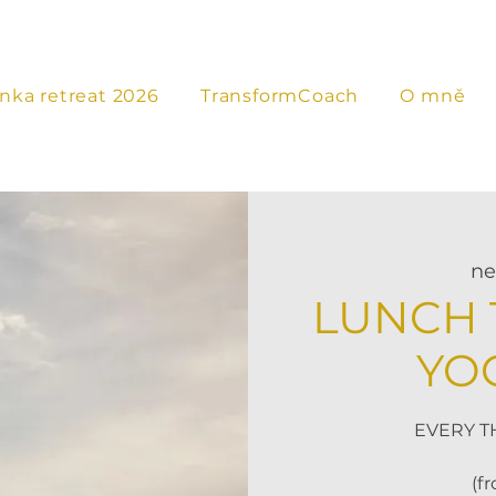
anka retreat 2026
TransformCoach
O mně
ne 
LUNCH 
YO
EVERY T
(f