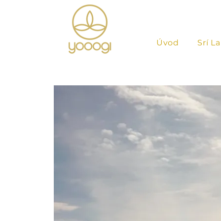
Úvod
Srí L