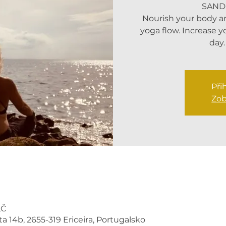
SAND
Nourish your body an
yoga flow. Increase yo
day.
Při
Zob
LČ
ta 14b, 2655-319 Ericeira, Portugalsko