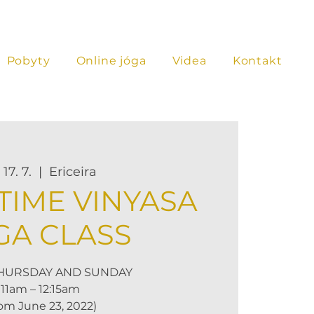
Pobyty
Online jóga
Videa
Kontakt
17. 7.
  |  
Ericeira
TIME VINYASA
GA CLASS
HURSDAY AND SUNDAY
11am – 12:15am
rom June 23, 2022)